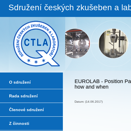
Sdružení českých zkušeben a lab
EUROLAB - Position Paper
O sdružení
how and when
Rada sdružení
Datum: (14.06.2017)
Členové sdružení
Z činnosti