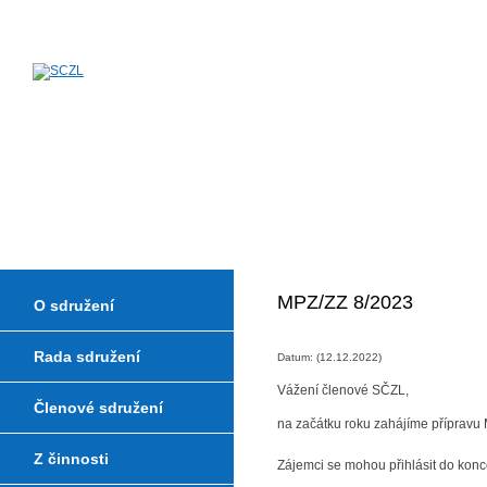
Sdružení českých zkušeben a lab
MPZ/ZZ 8/2023
O sdružení
Rada sdružení
Datum: (12.12.2022)
Vážení členové SČZL,
Členové sdružení
na začátku roku zahájíme přípravu
Z činnosti
Zájemci se mohou přihlásit do kon