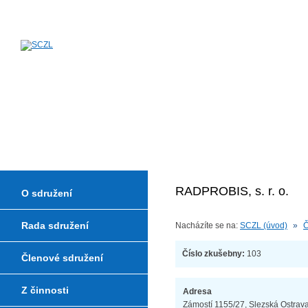
Sdružení českých zkušeben a lab
RADPROBIS, s. r. o.
O sdružení
Rada sdružení
Nacházíte se na:
SCZL (úvod)
»
Č
Číslo zkušebny:
103
Členové sdružení
Z činnosti
Adresa
Zámostí 1155/27, Slezská Ostrava