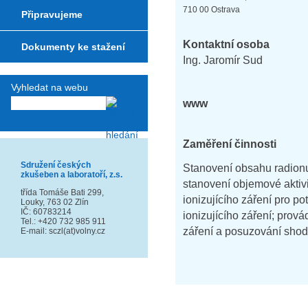
710 00 Ostrava
Připravujeme
Kontaktní osoba
Dokumenty ke stažení
Ing. Jaromír Sud
Vyhledat na webu
www
Zaměření činnosti
Sdružení českých
Stanovení obsahu radionu
zkušeben a laboratoří, z.s.
stanovení objemové aktivi
třída Tomáše Bati 299,
ionizujícího záření pro po
Louky, 763 02 Zlín
IČ: 60783214
ionizujícího záření; prov
Tel.: +420 732 985 911
záření a posuzování shod
E-mail: sczl(at)volny.cz