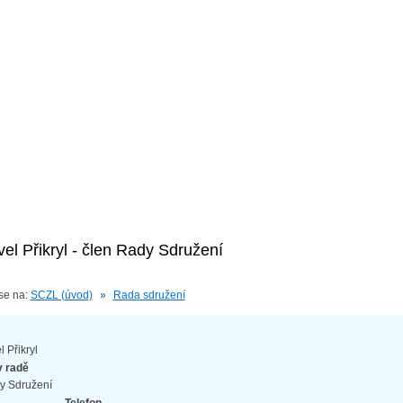
eben a laboratoří
vel Přikryl - člen Rady Sdružení
se na:
SCZL (úvod)
»
Rada sdružení
l Přikryl
v radě
y Sdružení