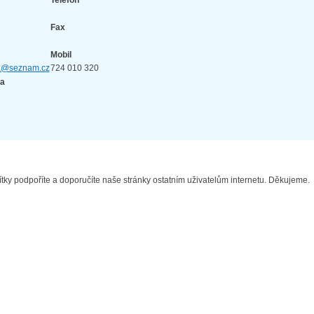
Telefon
Fax
Mobil
pa@seznam.cz
724 010 320
a
ítky podpoříte a doporučíte naše stránky ostatním uživatelům internetu. Děkujeme.