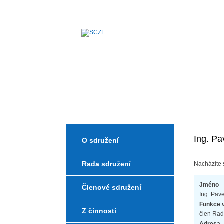
Sdružení českých zkuš
Ing. Pa
O sdružení
Rada sdružení
Nacházíte 
Jméno
Členové sdružení
Ing. Pave
Funkce 
Z činnosti
člen Rad