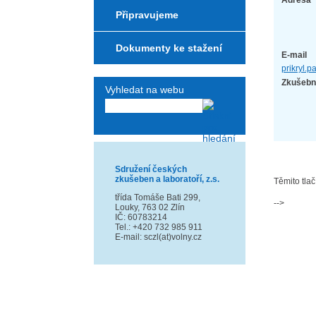
Adresa
Připravujeme
Dokumenty ke stažení
E-mail
prikryl.
Zkušebn
Vyhledat na webu
Sdružení českých
zkušeben a laboratoří, z.s.
Těmito tlač
třída Tomáše Bati 299,
-->
Louky, 763 02 Zlín
IČ: 60783214
Tel.: +420 732 985 911
E-mail: sczl(at)volny.cz