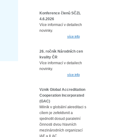
Konference členů SČZL
4.6.2026
Více informací v detailech
novinky.
více info
26. ročník Národních cen
kvality ČR
Více informací v detailech
novinky.
více info
Vznik Global Accreditation
Cooperation Incorporated
(GAC)
Milník v globální akreditaci s
cílem je zefektivnit a
sjednotit dosud paralelní
činnosti dvou hlavních
mezinárodních organizací
IAF a ILAC.