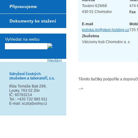
Adresa
Tele
Tovární 629/68
474 
Připravujeme
430 01 Chomutov
Fax
Dokumenty ke stažení
E-mail
Mobi
polivka.jiri@steel-holding.cz
725 
Zkušebna
Vyhledat na webu
Válcovny trub Chomutov a. s.
Sdružení českých
zkušeben a laboratoří, z.s.
Těmito tlačítky podpoříte a doporuč
třída Tomáše Bati 299,
-->
Louky, 763 02 Zlín
IČ: 60783214
Tel.: +420 732 985 911
E-mail: sczl(at)volny.cz