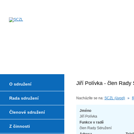
Sdružení českých zkušeben a lab
Jiří Polívka - člen Rady
O sdružení
Rada sdružení
Nacházíte se na:
SCZL (úvod)
»
R
Jméno
Členové sdružení
Jiří Polívka
Funkce v radě
Z činnosti
člen Rady Sdružení